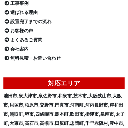
工事事例
選ばれる理由
設置完了までの流れ
お客様の声
よくあるご質問
会社案内
無料見積・お問い合わせ
対応エリア
池田市,泉大津市,泉佐野市,和泉市,茨木市,大阪狭山市,大阪
市,貝塚市,柏原市,交野市,門真市,河南町,河内長野市,岸和田
市,熊取町,堺市,四條畷市,島本町,吹田市,摂津市,泉南市,太子
町,大東市,高石市,高槻市,田尻町,忠岡町,千早赤阪村,豊中市,