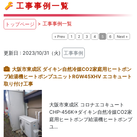
工事事例一覧
> 工事事例一覧
トップページ
« Prev
1
2
3
4
5
6
Next »
更新日 : 2023/10/31（火)
工事事例
大阪市東成区 ダイキン自然冷媒CO2家庭用ヒートポン
プ給湯機ヒートポンプユニットRGW45XHV エコキュート
取り付け工事
大阪市東成区 コロナエコキュート
CHP-456K→ダイキン自然冷媒CO2家
庭用ヒートポンプ給湯機ヒートポンプ
ユ...