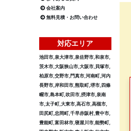
会社案内
無料見積・お問い合わせ
対応エリア
池田市,泉大津市,泉佐野市,和泉市,
茨木市,大阪狭山市,大阪市,貝塚市,
柏原市,交野市,門真市,河南町,河内
長野市,岸和田市,熊取町,堺市,四條
畷市,島本町,吹田市,摂津市,泉南
市,太子町,大東市,高石市,高槻市,
田尻町,忠岡町,千早赤阪村,豊中市,
豊能町,富田林市,寝屋川市,能勢町,