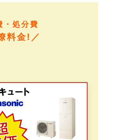
費・処分費
瞭料金!／