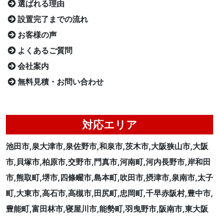
選ばれる理由
設置完了までの流れ
お客様の声
よくあるご質問
会社案内
無料見積・お問い合わせ
対応エリア
池田市,泉大津市,泉佐野市,和泉市,茨木市,大阪狭山市,大阪
市,貝塚市,柏原市,交野市,門真市,河南町,河内長野市,岸和田
市,熊取町,堺市,四條畷市,島本町,吹田市,摂津市,泉南市,太子
町,大東市,高石市,高槻市,田尻町,忠岡町,千早赤阪村,豊中市,
豊能町,富田林市,寝屋川市,能勢町,羽曳野市,阪南市,東大阪