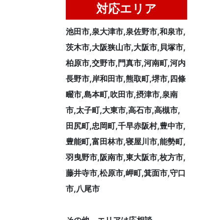
対応エリア
池田市,泉大津市,泉佐野市,和泉市,
茨木市,大阪狭山市,大阪市,貝塚市,
柏原市,交野市,門真市,河南町,河内
長野市,岸和田市,熊取町,堺市,四條
畷市,島本町,吹田市,摂津市,泉南
市,太子町,大東市,高石市,高槻市,
田尻町,忠岡町,千早赤阪村,豊中市,
豊能町,富田林市,寝屋川市,能勢町,
羽曳野市,阪南市,東大阪市,枚方市,
藤井寺市,松原市,岬町,箕面市,守口
市,八尾市