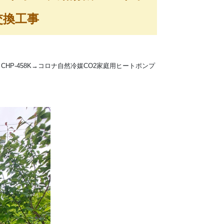
交換工事
HP-458K→コロナ自然冷媒CO2家庭用ヒートポンプ