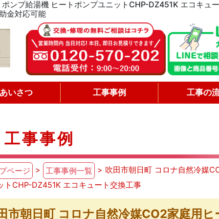
ポンプ給湯機 ヒートポンプユニットCHP-DZ451K エコキ
助金対応可能
あいさつ
工事事例
工事の
工事事例
>
> 吹田市朝日町 コロナ自然冷媒C
プページ
工事事例一覧
ットCHP-DZ451K エコキュート交換工事
田市朝日町 コロナ自然冷媒CO2家庭用ヒ